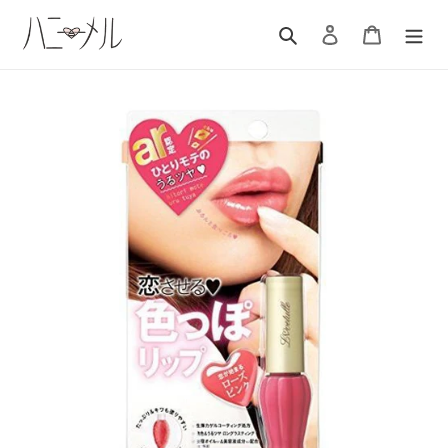
コ
ン
検索
ログイン
カート
テ
ン
ツ
に
ス
キ
ッ
プ
す
る