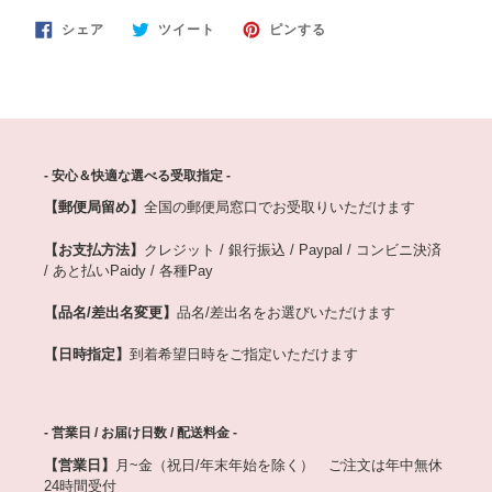
FACEBOOK
TWITTER
PINTEREST
シェア
ツイート
ピンする
で
に
で
シ
投
ピ
ェ
稿
ン
ア
す
す
す
る
る
る
- 安心＆快適な選べる受取指定 -
【郵便局留め】
全国の郵便局窓口でお受取りいただけます
【お支払方法】
クレジット / 銀行振込 / Paypal / コンビニ決済
/ あと払いPaidy / 各種Pay
【品名/差出名変更】
品名/差出名をお選びいただけます
【日時指定】
到着希望日時をご指定いただけます
- 営業日 / お届け日数 / 配送料金 -
【営業日】
月~金（祝日/年末年始を除く） ご注文は年中無休
24時間受付