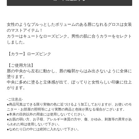
カ
ー
女性のようなプルっとしたボリュームのある唇になれるグロスは女装
ト
のマストアイテム！
に
カラーはキュートなローズピンク。男性の肌に合うカラーをセレクト
商
しました。
品
を
【カラー】ローズピンク
追
加
【ご使用方法】
す
唇の中央から左右に動かし、唇の輪郭からはみ出さないように全体に
る
塗ります。
中央に多めに塗ると立体感が出て、ぽってりと女性らしい印象に仕上
がります。
-ご注意点-
●商品写真はできる限り実物の色に近づけるよう加工しておりますが、お使いのモ
ニター・お部屋の照明等により実際の商品と色味が異なる場合がございます。
●本来の目的以外の用途には使用しないでください。
●お肌の弱い方、お子様、アレルギー体質の方や、傷、かゆみ、刺激等の異常があ
らわれた時は使用しないで下さい。
●なめたり口の中には絶対に入れないで下さい。