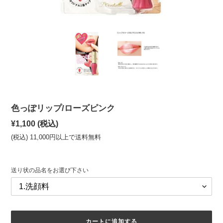
色っぽリップ/ローズピンク
通
¥1,100
(税込)
常
(税込) 11,000円以上で送料無料
価
格
送り状の品名をお選び下さい
カートに追加する